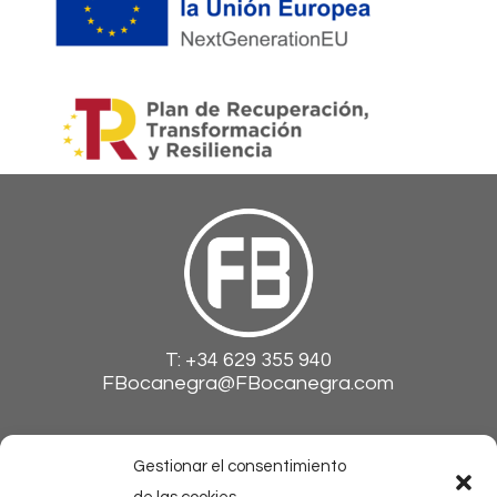
T:
+34 629 355 940
FBocanegra@FBocanegra.com
FBocanegra
Gestionar el consentimiento
Máquinas especiales
3