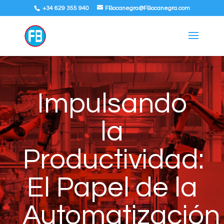
+34 629 355 940
FBocanegra@FBocanegra.com
Impulsando
la
Productividad:
El Papel de la
Automatización